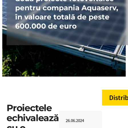
pentru compania Aquaserv,
în valoare totală de peste
600.000 de euro
Distri
Proiectele
echivalează
26.06.2024
cu o