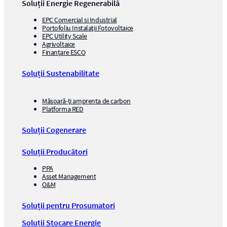
Soluții Energie Regenerabilă
EPC Comercial si Industrial
Portofoliu Instalații Fotovoltaice
EPC Utility Scale
Agrivoltaice
Finanțare ESCO
Soluții Sustenabilitate
Măsoară-ți amprenta de carbon
Platforma RED
Soluții Cogenerare
Soluții Producători
PPA
Asset Management
O&M
Soluții pentru Prosumatori
Soluții Stocare Energie