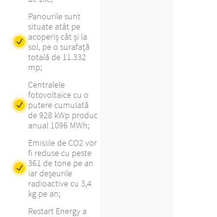
Panourile sunt
situate atât pe
acoperiș cât și la
sol, pe o surafață
totală de 11.332
mp;
Centralele
fotovoltaice cu o
putere cumulată
de 928 kWp produc
anual 1096 MWh;
Emisiile de CO2 vor
fi reduse cu peste
361 de tone pe an
iar deșeurile
radioactive cu 3,4
kg pe an;
Restart Energy a