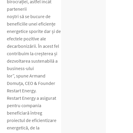
birocrației, astfel încât
partenerii
noștri să se bucure de
beneficiile unei eficiențe
energetice sporite dar și de
efectele pozitive ale
decarbonizării. În acest fel
contribuim la creșterea și
dezvoltarea sustenabilă a
business-ului
lor”, spune Armand
Domuța, CEO & Founder
Restart Energy.
Restart Energy a asigurat
pentru compania
beneficiară întreg
proiectul de eficientizare
energetică, de la