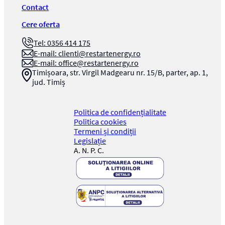
Contact
Cere oferta
Tel: 0356 414 175
E-mail:
clienti@restartenergy.ro
E-mail:
office@restartenergy.ro
Timișoara, str. Virgil Madgearu nr. 15/B, parter, ap. 1,
jud. Timiș
Politica de confidențialitate
Politica cookies
Termeni și condiții
Legislație
A. N. P. C.