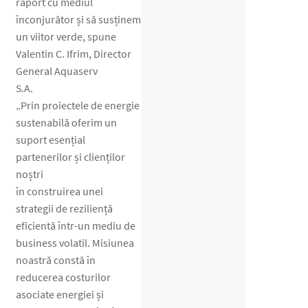
raport cu mediul
înconjurător și să susținem
un viitor verde, spune
Valentin C. Ifrim, Director
General Aquaserv
S.A.
„Prin proiectele de energie
sustenabilă oferim un
suport esențial
partenerilor și clienților
noștri
în construirea unei
strategii de reziliență
eficientă într-un mediu de
business volatil. Misiunea
noastră constă în
reducerea costurilor
asociate energiei și