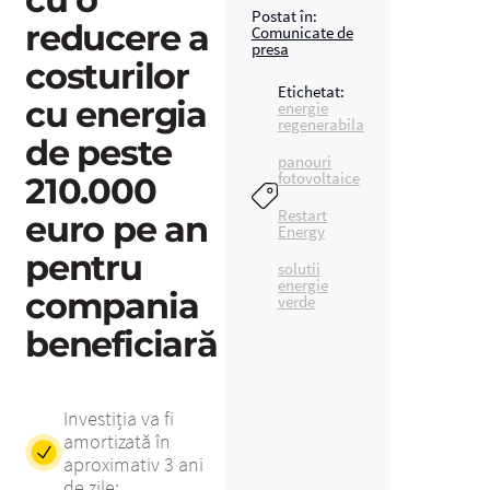
Postat în:
reducere a
Comunicate de
presa
costurilor
Etichetat:
cu energia
energie
regenerabila
de peste
panouri
fotovoltaice
210.000
Restart
euro pe an
Energy
pentru
solutii
energie
compania
verde
beneficiară
Investiția va fi
amortizată în
aproximativ 3 ani
de zile;