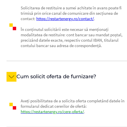
Solicitarea de restituire a sumei achitate în avans poate fi
trimisă prin orice canal de comunicare din secțiunea de
contact:
https://restartenergy.ro/contact/
.
În conținutul solicitării este necesar să menționați
modalitatea de restituire: cont bancar sau mandat poștal,
precizând datele exacte, respectiv contul IBAN, titularul
contului bancar sau adresa de corespondență.
Cum solicit oferta de furnizare?
Aveți posibilitatea de a solicita oferta completând datele în
formularul dedicat cererilor de ofertă:
https://restartenergy.ro/cere-oferta/
.