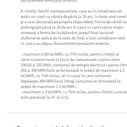
documentele prevăzute anterior;
4. clienţii familii monoparentale, care au în întreţinere cel
puţin un copil cu vârsta de până la 18 ani, în baza unei cereri
şi a unei declaraţii pe propria răspundere; limita de vârstă se
prelungeşte până la 26 de ani în cazul în care copilul major
urmează o formă de învăţământ; preţul final facturat
plafonat se aplică de la data de întâi a lunii următoare celei
în care s-au depus documentele prevăzute anterior.
- maximum 0,80 lei/kWh, cu TVA inclus, pentru clienții al
căror consum lunar la locul de consum este cuprins între
100,01 şi 255 kWh; consumul de energie electrică cuprins într
255 şi 300 kWh/lună se facturează la preţul de maximum 1,3
lei/kWh, cu TVA inclus, iar în cazul în care consumul
depăşeşte 300 kWh/lună întreg consumul se facturează la
preţul de maximum 1,3 lei/kWh;
- maximum 1,3 lei/kWh, cu TVA inclus, pentru clienții care nu
sunt prevăzuţi la lit. a) si b).