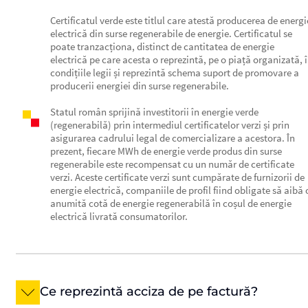
Certificatul verde este titlul care atestă producerea de energi
electrică din surse regenerabile de energie. Certificatul se
poate tranzacționa, distinct de cantitatea de energie
electrică pe care acesta o reprezintă, pe o piață organizată, 
condițiile legii și reprezintă schema suport de promovare a
producerii energiei din surse regenerabile.
Statul român sprijină investitorii în energie verde
(regenerabilă) prin intermediul certificatelor verzi și prin
asigurarea cadrului legal de comercializare a acestora. În
prezent, fiecare MWh de energie verde produs din surse
regenerabile este recompensat cu un număr de certificate
verzi. Aceste certificate verzi sunt cumpărate de furnizorii de
energie electrică, companiile de profil fiind obligate să aibă 
anumită cotă de energie regenerabilă în coșul de energie
electrică livrată consumatorilor.
Ce reprezintă acciza de pe factură?