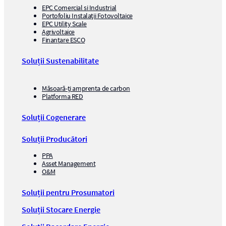
EPC Comercial si Industrial
Portofoliu Instalații Fotovoltaice
EPC Utility Scale
Agrivoltaice
Finanțare ESCO
Soluții Sustenabilitate
Măsoară-ți amprenta de carbon
Platforma RED
Soluții Cogenerare
Soluții Producători
PPA
Asset Management
O&M
Soluții pentru Prosumatori
Soluții Stocare Energie