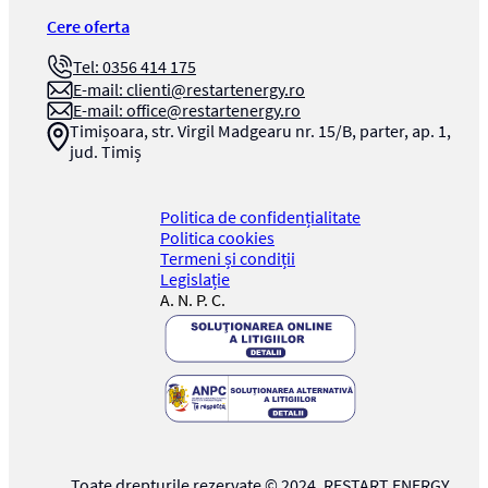
Cere oferta
Tel: 0356 414 175
E-mail:
clienti@restartenergy.ro
E-mail:
office@restartenergy.ro
Timișoara, str. Virgil Madgearu nr. 15/B, parter, ap. 1,
jud. Timiș
Politica de confidențialitate
Politica cookies
Termeni și condiții
Legislație
A. N. P. C.
Toate drepturile rezervate © 2024,
RESTART ENERGY