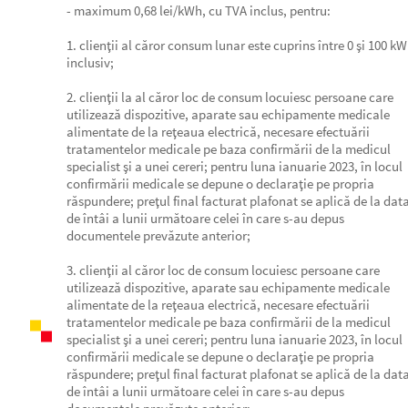
- maximum 0,68 lei/kWh, cu TVA inclus, pentru:
1. clienţii al căror consum lunar este cuprins între 0 şi 100 k
inclusiv;
2. clienţii la al căror loc de consum locuiesc persoane care
utilizează dispozitive, aparate sau echipamente medicale
alimentate de la reţeaua electrică, necesare efectuării
tratamentelor medicale pe baza confirmării de la medicul
specialist şi a unei cereri; pentru luna ianuarie 2023, în locul
confirmării medicale se depune o declaraţie pe propria
răspundere; preţul final facturat plafonat se aplică de la dat
de întâi a lunii următoare celei în care s-au depus
documentele prevăzute anterior;
3. clienţii al căror loc de consum locuiesc persoane care
utilizează dispozitive, aparate sau echipamente medicale
alimentate de la reţeaua electrică, necesare efectuării
tratamentelor medicale pe baza confirmării de la medicul
specialist şi a unei cereri; pentru luna ianuarie 2023, în locul
confirmării medicale se depune o declaraţie pe propria
răspundere; preţul final facturat plafonat se aplică de la dat
de întâi a lunii următoare celei în care s-au depus