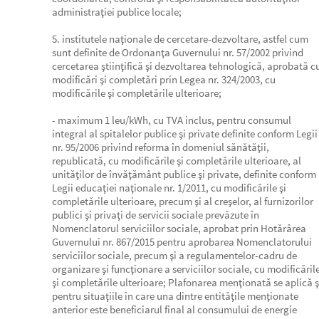
administraţiei publice locale;
5. institutele naţionale de cercetare-dezvoltare, astfel cum
sunt definite de Ordonanţa Guvernului nr. 57/2002 privind
cercetarea ştiinţifică şi dezvoltarea tehnologică, aprobată c
modificări şi completări prin Legea nr. 324/2003, cu
modificările şi completările ulterioare;
- maximum 1 leu/kWh, cu TVA inclus, pentru consumul
integral al spitalelor publice şi private definite conform Legii
nr. 95/2006 privind reforma în domeniul sănătăţii,
republicată, cu modificările şi completările ulterioare, al
unităţilor de învăţământ publice şi private, definite conform
Legii educaţiei naţionale nr. 1/2011, cu modificările şi
completările ulterioare, precum şi al creşelor, al furnizorilor
publici şi privaţi de servicii sociale prevăzute în
Nomenclatorul serviciilor sociale, aprobat prin Hotărârea
Guvernului nr. 867/2015 pentru aprobarea Nomenclatorului
serviciilor sociale, precum şi a regulamentelor-cadru de
organizare şi funcţionare a serviciilor sociale, cu modificăril
şi completările ulterioare; Plafonarea menţionată se aplică ş
pentru situaţiile în care una dintre entităţile menţionate
anterior este beneficiarul final al consumului de energie