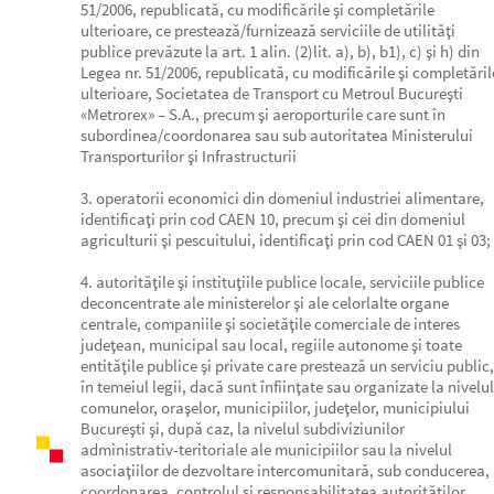
51/2006, republicată, cu modificările şi completările
ulterioare, ce prestează/furnizează serviciile de utilităţi
publice prevăzute la art. 1 alin. (2)lit. a), b), b1), c) şi h) din
Legea nr. 51/2006, republicată, cu modificările şi completăril
ulterioare, Societatea de Transport cu Metroul Bucureşti
«Metrorex» – S.A., precum şi aeroporturile care sunt în
subordinea/coordonarea sau sub autoritatea Ministerului
Transporturilor şi Infrastructurii
3. operatorii economici din domeniul industriei alimentare,
identificaţi prin cod CAEN 10, precum şi cei din domeniul
agriculturii şi pescuitului, identificaţi prin cod CAEN 01 şi 03;
4. autorităţile şi instituţiile publice locale, serviciile publice
deconcentrate ale ministerelor şi ale celorlalte organe
centrale, companiile şi societăţile comerciale de interes
judeţean, municipal sau local, regiile autonome şi toate
entităţile publice şi private care prestează un serviciu public,
în temeiul legii, dacă sunt înfiinţate sau organizate la nivelul
comunelor, oraşelor, municipiilor, judeţelor, municipiului
Bucureşti şi, după caz, la nivelul subdiviziunilor
administrativ-teritoriale ale municipiilor sau la nivelul
asociaţiilor de dezvoltare intercomunitară, sub conducerea,
coordonarea, controlul şi responsabilitatea autorităţilor