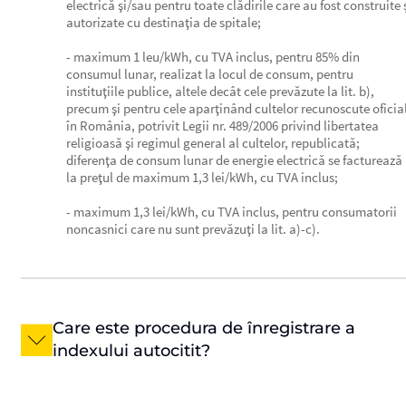
electrică şi/sau pentru toate clădirile care au fost construite 
autorizate cu destinaţia de spitale;
- maximum 1 leu/kWh, cu TVA inclus, pentru 85% din
consumul lunar, realizat la locul de consum, pentru
instituţiile publice, altele decât cele prevăzute la lit. b),
precum şi pentru cele aparţinând cultelor recunoscute oficia
în România, potrivit Legii nr. 489/2006 privind libertatea
religioasă şi regimul general al cultelor, republicată;
diferenţa de consum lunar de energie electrică se facturează
la preţul de maximum 1,3 lei/kWh, cu TVA inclus;
- maximum 1,3 lei/kWh, cu TVA inclus, pentru consumatorii
noncasnici care nu sunt prevăzuţi la lit. a)-c).
Care este procedura de înregistrare a
indexului autocitit?