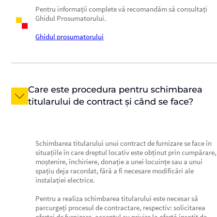
Pentru informații complete vă recomandăm să consultați
Ghidul Prosumatorului.
Ghidul prosumatorului
Care este procedura pentru schimbarea
titularului de contract și când se face?
Schimbarea titularului unui contract de furnizare se face în
situațiile în care dreptul locativ este obținut prin cumpărare,
moștenire, închiriere, donație a unei locuințe sau a unui
spațiu deja racordat, fără a fi necesare modificări ale
instalației electrice.
Pentru a realiza schimbarea titularului este necesar să
parcurgeți procesul de contractare, respectiv: solicitarea
ofertei de furnizare, acceptul cu privire la ofertă însoțit de