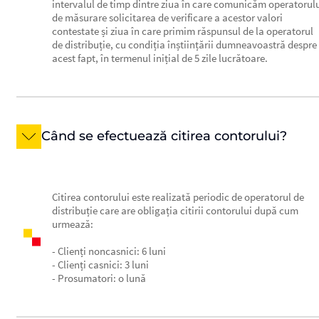
intervalul de timp dintre ziua în care comunicăm operatorul
de măsurare solicitarea de verificare a acestor valori
contestate și ziua în care primim răspunsul de la operatorul
de distribuție, cu condiția înștiințării dumneavoastră despre
acest fapt, în termenul inițial de 5 zile lucrătoare.
Când se efectuează citirea contorului?
Citirea contorului este realizată periodic de operatorul de
distribuție care are obligația citirii contorului după cum
urmează:
- Clienți noncasnici: 6 luni
- Clienți casnici: 3 luni
- Prosumatori: o lună