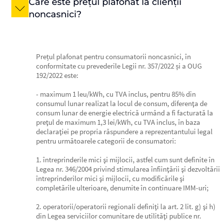
Care este prețul plafonat la clienții
noncasnici?
Prețul plafonat pentru consumatorii noncasnici, în
conformitate cu prevederile Legii nr. 357/2022 și a OUG
192/2022 este:
- maximum 1 leu/kWh, cu TVA inclus, pentru 85% din
consumul lunar realizat la locul de consum, diferenţa de
consum lunar de energie electrică urmând a fi facturată la
preţul de maximum 1,3 lei/kWh, cu TVA inclus, în baza
declaraţiei pe propria răspundere a reprezentantului legal
pentru următoarele categorii de consumatori:
1. întreprinderile mici şi mijlocii, astfel cum sunt definite în
Legea nr. 346/2004 privind stimularea înfiinţării şi dezvoltării
întreprinderilor mici şi mijlocii, cu modificările şi
completările ulterioare, denumite în continuare IMM-uri;
2. operatorii/operatorii regionali definiţi la art. 2 lit. g) şi h)
din Legea serviciilor comunitare de utilităţi publice nr.