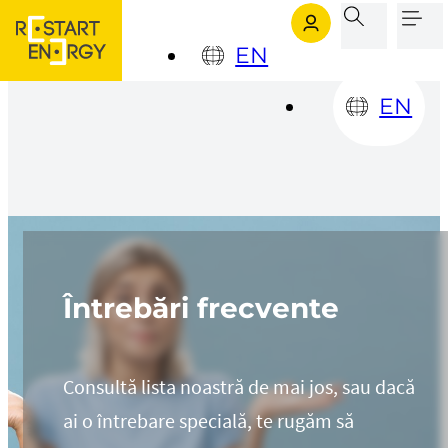
Sari la conținutul principal
Sari la subsol
EN
EN
Întrebări frecvente
Consultă lista noastră de mai jos, sau dacă
ai o întrebare specială, te rugăm să