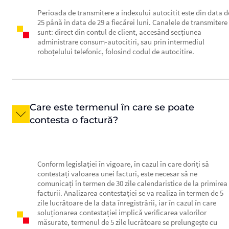
Perioada de transmitere a indexului autocitit este din data d
25 până în data de 29 a fiecărei luni. Canalele de transmitere
sunt: direct din contul de client, accesând secțiunea
administrare consum-autocitiri, sau prin intermediul
roboțelului telefonic, folosind codul de autocitire.
Care este termenul în care se poate
contesta o factură?
Conform legislației în vigoare, în cazul în care doriți să
contestați valoarea unei facturi, este necesar să ne
comunicați în termen de 30 zile calendaristice de la primirea
facturii. Analizarea contestației se va realiza în termen de 5
zile lucrătoare de la data înregistrării, iar în cazul în care
soluționarea contestației implică verificarea valorilor
măsurate, termenul de 5 zile lucrătoare se prelungește cu