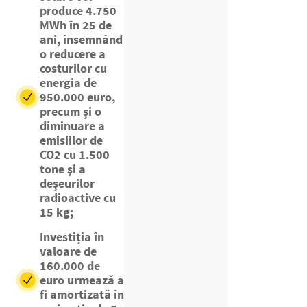
produce 4.750
MWh în 25 de
ani, însemnând
o reducere a
costurilor cu
energia de
950.000 euro,
precum și o
diminuare a
emisiilor de
CO2 cu 1.500
tone şi a
deşeurilor
radioactive cu
15 kg;
Investiția în
valoare de
160.000 de
euro urmează a
fi amortizată în