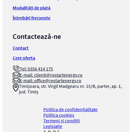
Modalități de plată
Întrebări frecvente
Contactează-ne
Contact
Cere oferta
Tel: 0356 414 175
E-mail:
clienti@restartenergy.ro
E-mail:
office@restartenergy.ro
Timișoara, str. Virgil Madgearu nr. 15/B, parter, ap. 1,
jud. Timiș
Politica de confidențialitate
Politica cookies
Termeni și condiții
Legislație
A. N. P. C.