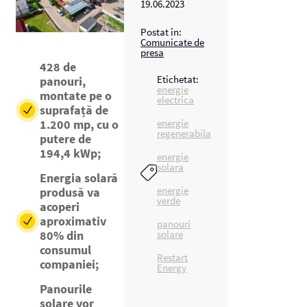
19.06.2023
Postat în:
Comunicate de
presa
428 de
Etichetat:
panouri,
energie
montate pe o
electrica
suprafață de
energie
1.200 mp, cu o
regenerabila
putere de
194,4 kWp;
energie
solara
Energia solară
energie
produsă va
verde
acoperi
aproximativ
panouri
solare
80% din
consumul
Restart
companiei;
Energy
Panourile
solare vor