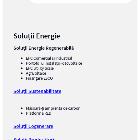
Soluții Energie
Soluții Energie Regenerabilă
EPC Comercial si Industrial
Portofoliu Instalații Fotovoltaice
EPC Utility Scale
Agrivoltaice
Finanțare ESCO
Soluții Sustenabilitate
Măsoară-ți amprenta de carbon
Platforma RED
Soluții Cogenerare
Soluții Producători