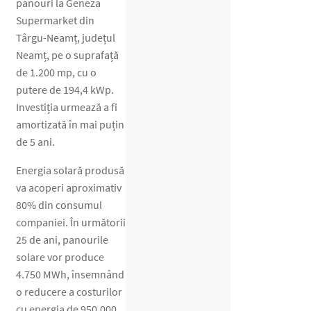
panouri la Geneza
Supermarket din
Târgu-Neamț, județul
Neamț, pe o suprafață
de 1.200 mp, cu o
putere de 194,4 kWp.
Investiția urmează a fi
amortizată în mai puțin
de 5 ani.
Energia solară produsă
va acoperi aproximativ
80% din consumul
companiei. În următorii
25 de ani, panourile
solare vor produce
4.750 MWh, însemnând
o reducere a costurilor
cu energia de 950.000