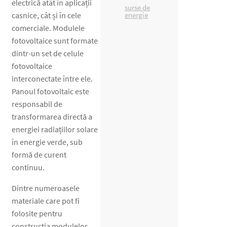
electrică atât în ​​aplicații
surse de
casnice, cât și în cele
energie
comerciale. Modulele
fotovoltaice sunt formate
dintr-un set de celule
fotovoltaice
interconectate între ele.
Panoul fotovoltaic este
responsabil de
transformarea directă a
energiei radiațiilor solare
în energie verde, sub
formă de curent
continuu.
Dintre numeroasele
materiale care pot fi
folosite pentru
construcția modulelor