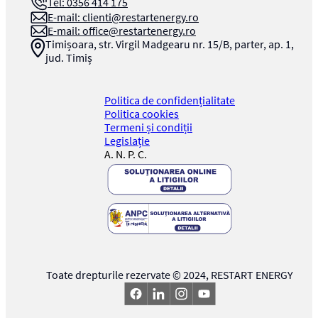
Tel: 0356 414 175
E-mail:
clienti@restartenergy.ro
E-mail:
office@restartenergy.ro
Timișoara, str. Virgil Madgearu nr. 15/B, parter, ap. 1,
jud. Timiș
Politica de confidențialitate
Politica cookies
Termeni și condiții
Legislație
A. N. P. C.
Toate drepturile rezervate © 2024,
RESTART ENERGY