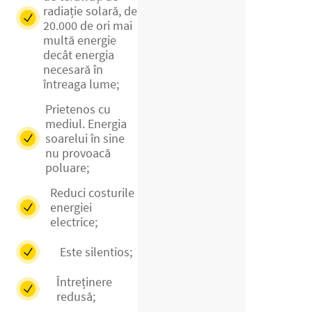
radiație solară, de
20.000 de ori mai
multă energie
decât energia
necesară în
întreaga lume;
Prietenos cu
mediul. Energia
soarelui în sine
nu provoacă
poluare;
Reduci costurile
energiei
electrice;
Este silentios;
Întreținere
redusă;