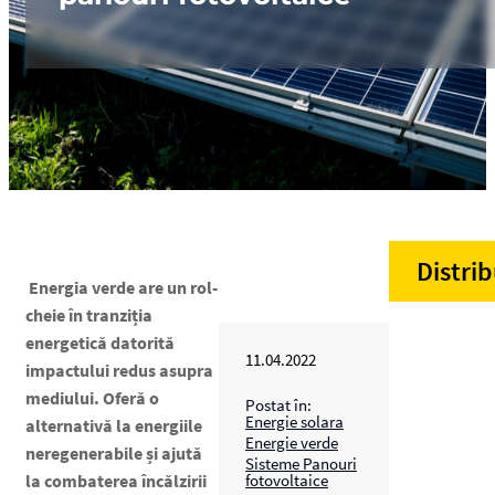
Distrib
Energia verde are un rol-
cheie în tranziția
energetică datorită
11.04.2022
impactului redus asupra
mediului. Oferă o
Postat în:
Energie solara
alternativă la energiile
Energie verde
neregenerabile și ajută
Sisteme Panouri
la combaterea încălzirii
fotovoltaice