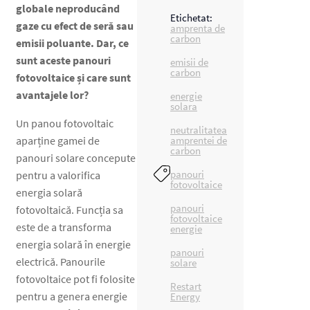
globale neproducând
Etichetat:
gaze cu efect de seră sau
amprenta de
carbon
emisii poluante. Dar, ce
sunt aceste panouri
emisii de
carbon
fotovoltaice și care sunt
avantajele lor?
energie
solara
Un panou fotovoltaic
neutralitatea
aparține gamei de
amprentei de
carbon
panouri solare concepute
panouri
pentru a valorifica
fotovoltaice
energia solară
panouri
fotovoltaică. Funcția sa
fotovoltaice
este de a transforma
energie
energia solară în energie
panouri
electrică. Panourile
solare
fotovoltaice pot fi folosite
Restart
pentru a genera energie
Energy