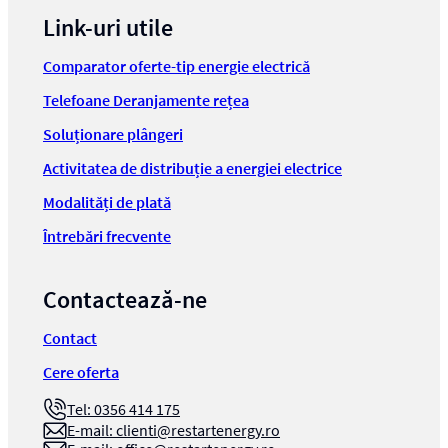
Link-uri utile
Comparator oferte-tip energie electrică
Telefoane Deranjamente rețea
Soluționare plângeri
Activitatea de distribuție a energiei electrice
Modalități de plată
Întrebări frecvente
Contactează-ne
Contact
Cere oferta
Tel: 0356 414 175
E-mail:
clienti@restartenergy.ro