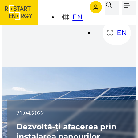
Sari la conținutul principal
Sari la subsol
EN
EN
21.04.2022
Dezvoltă-ți afacerea prin
instalarea panourilor