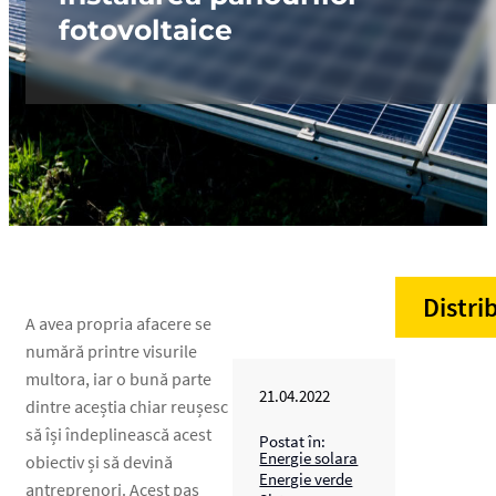
fotovoltaice
Distri
A avea propria afacere se
numără printre visurile
multora, iar o bună parte
21.04.2022
dintre aceștia chiar reușesc
să își îndeplinească acest
Postat în:
Energie solara
obiectiv și să devină
Energie verde
antreprenori. Acest pas