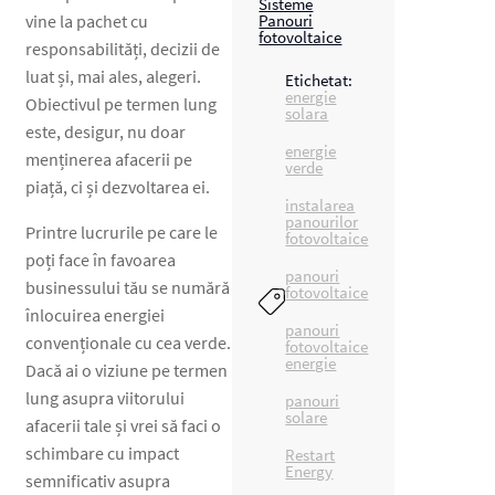
Sisteme
vine la pachet cu
Panouri
fotovoltaice
responsabilități, decizii de
luat și, mai ales, alegeri.
Etichetat:
energie
Obiectivul pe termen lung
solara
este, desigur, nu doar
energie
menținerea afacerii pe
verde
piață, ci și dezvoltarea ei.
instalarea
panourilor
Printre lucrurile pe care le
fotovoltaice
poți face în favoarea
panouri
businessului tău se numără
fotovoltaice
înlocuirea energiei
panouri
convenționale cu cea verde.
fotovoltaice
energie
Dacă ai o viziune pe termen
lung asupra viitorului
panouri
solare
afacerii tale și vrei să faci o
schimbare cu impact
Restart
Energy
semnificativ asupra