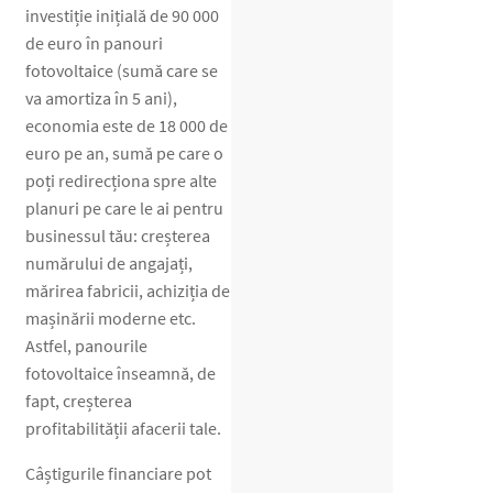
investiție inițială de 90 000
de euro în panouri
fotovoltaice (sumă care se
va amortiza în 5 ani),
economia este de 18 000 de
euro pe an, sumă pe care o
poți redirecționa spre alte
planuri pe care le ai pentru
businessul tău: creșterea
numărului de angajați,
mărirea fabricii, achiziția de
mașinării moderne etc.
Astfel, panourile
fotovoltaice înseamnă, de
fapt, creșterea
profitabilității afacerii tale.
Câștigurile financiare pot