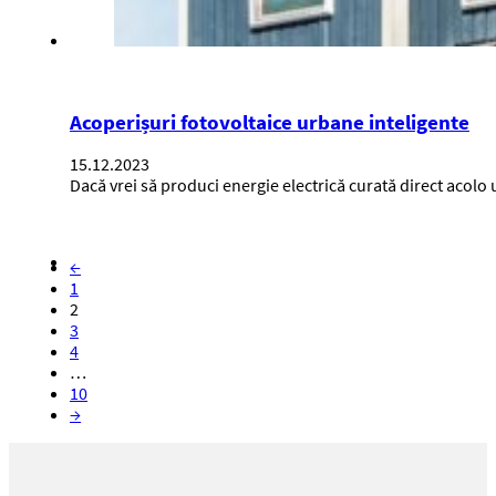
Acoperișuri fotovoltaice urbane inteligente
15.12.2023
Dacă vrei să produci energie electrică curată direct acolo
←
1
2
3
4
…
10
→