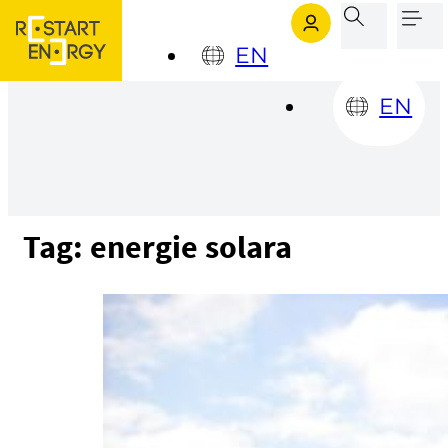
Sari la conținutul principal
Sari la subsol
EN
EN
Tag:
energie solara