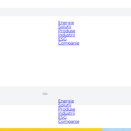
Medi
Energie
Blog
Soluții
Carie
Produse
Cont
Industrii
ESG
Companie
Media
Blog
Cariere
Contact
Energie
Soluții
Produse
Industrii
ESG
Companie