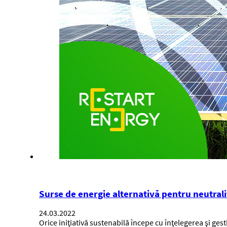
Surse de energie alternativă pentru neutrali
24.03.2022
Orice iniţiativă sustenabilă începe cu înţelegerea şi ge