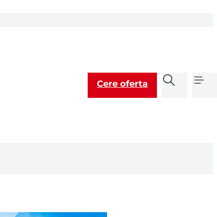
a
re
act
EN
Cere oferta
Plătește factura
Suport clienți