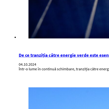
De ce tranziția către energie verde este ese
04.10.2024
Într-o lume în continuă schimbare, tranziția către ener