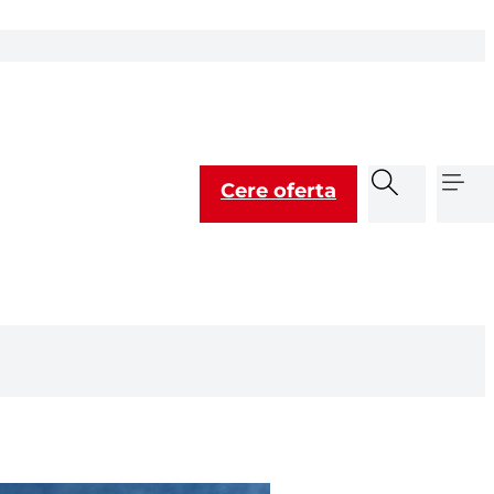
a
re
act
EN
Cere oferta
Plătește factura
Suport clienți