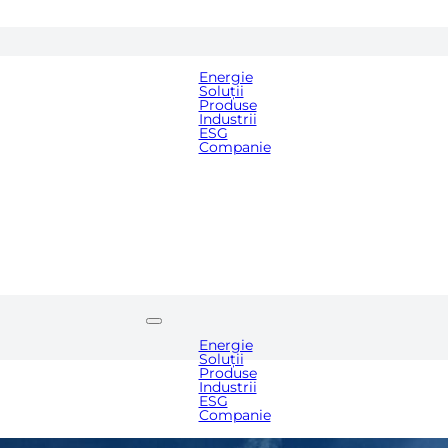
Medi
Energie
Blog
Soluții
Carie
Produse
Cont
Industrii
ESG
Companie
Media
Blog
Cariere
Contact
Energie
Soluții
Produse
Industrii
ESG
Companie