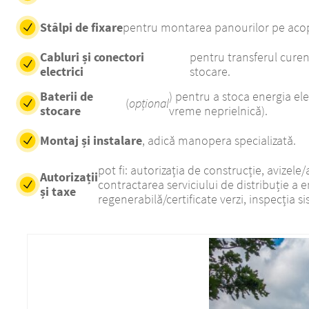
Stâlpi de fixare
pentru montarea panourilor pe acope
Cabluri și conectori
pentru transferul curent
electrici
stocare.
Baterii de
) pentru a stoca energia el
(
opțional
stocare
vreme neprielnică).
Montaj și instalare
, adică manopera specializată.
pot fi: autorizația de construcție, avizele/
Autorizații
contractarea serviciului de distribuție a 
și taxe
regenerabilă/certificate verzi, inspecția si