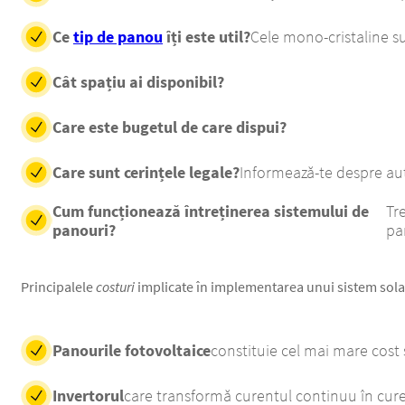
Ce
tip de panou
îți este util?
Cele mono-cristaline su
Cât spațiu ai disponibil?
Care este bugetul de care dispui?
Care sunt cerințele legale?
Informează-te despre auto
Cum funcționează întreținerea sistemului de
Tr
panouri?
pa
Principalele
costuri
implicate în implementarea unui sistem solar
Panourile fotovoltaice
constituie cel mai mare cost
Invertorul
care transformă curentul continuu în cure