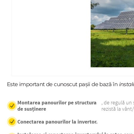
Panouri fot
Este important de cunoscut pașii de bază în
insta
Montarea panourilor pe structura
, de regulă un
de susținere
rezistă la vân
Conectarea panourilor la invertor.