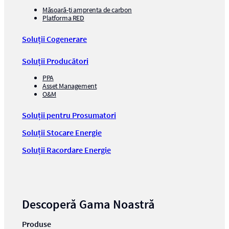
Măsoară-ți amprenta de carbon
Platforma RED
Soluții Cogenerare
Soluții Producători
PPA
Asset Management
O&M
Soluții pentru Prosumatori
Soluții Stocare Energie
Soluții Racordare Energie
Descoperă Gama Noastră
Produse