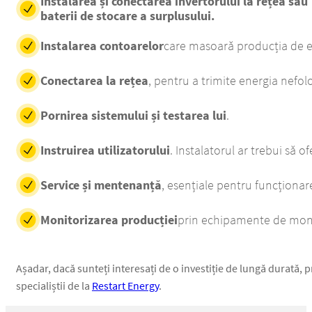
Instalarea și conectarea invertorului la rețea sau
baterii de stocare a surplusului.
Instalarea contoarelor
care masoară producția de e
Conectarea la rețea
, pentru a trimite energia nefolo
Pornirea sistemului și testarea lui
.
Instruirea utilizatorului
. Instalatorul ar trebui să o
Service și mentenanță
, esențiale pentru funcționar
Monitorizarea producției
prin echipamente de monit
Așadar, dacă sunteți interesați de o investiție de lungă durată
specialiștii de la
Restart Energy
.