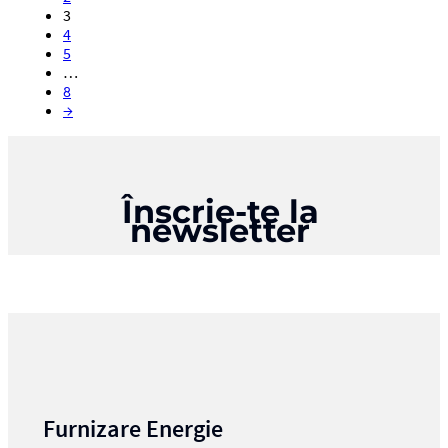
3
4
5
…
8
→
Înscrie-te la
newsletter
Furnizare Energie