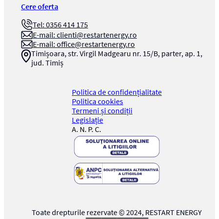
Cere oferta
Tel: 0356 414 175
E-mail:
clienti@restartenergy.ro
E-mail:
office@restartenergy.ro
Timișoara, str. Virgil Madgearu nr. 15/B, parter, ap. 1,
jud. Timiș
Politica de confidențialitate
Politica cookies
Termeni și condiții
Legislație
A. N. P. C.
Toate drepturile rezervate © 2024,
RESTART ENERGY