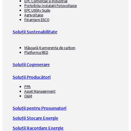
EPC Comercial si Industrial
Portofoliu Instalații Fotovoltaice
EPC Utility Scale
Agrivoltaice
Finanțare ESCO
Soluții Sustenabilitate
Măsoară-ți amprenta de carbon
Platforma RED
Soluții Cogenerare
Soluții Producători
PPA
Asset Management
O&M
Soluții pentru Prosumatori
Soluții Stocare Energie
Soluții Racordare Energie