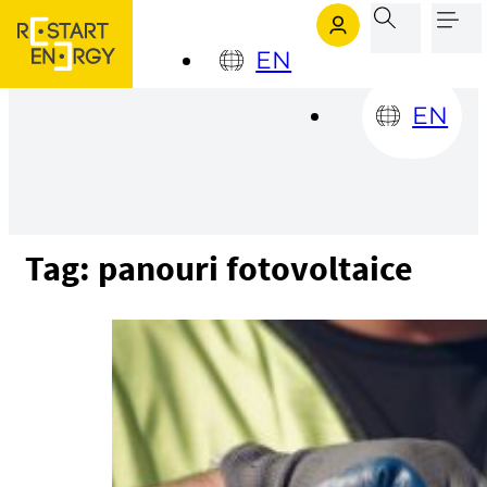
Sari la conținutul principal
Sari la subsol
EN
EN
Tag:
panouri fotovoltaice