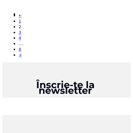
←
1
2
3
4
…
8
→
Înscrie-te la
newsletter