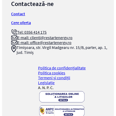
Contactează-ne
Contact
Cere oferta
Tel: 0356 414 175
E-mail:
clienti@restartenergy.ro
E-mail:
office@restartenergy.ro
Timișoara, str. Virgil Madgearu nr. 15/B, parter, ap. 1,
jud. Timiș
Politica de confidențialitate
Politica cookies
Termeni și condiții
Legislație
A. N. P. C.