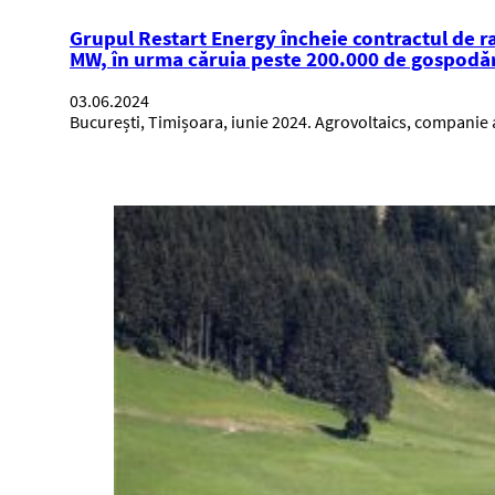
Grupul Restart Energy încheie contractul de r
MW, în urma căruia peste 200.000 de gospodări
03.06.2024
București, Timișoara, iunie 2024. Agrovoltaics, companie