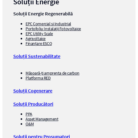
Soluții Energie
Soluții Energie Regenerabilă
EPC Comercial si Industrial
Portofoliu Instalații Fotovoltaice
EPC Utility Scale
Agrivoltaice
Finanțare ESCO
Soluții Sustenabilitate
Măsoară-ți amprenta de carbon
Platforma RED
Soluții Cogenerare
Soluții Producători
PPA
Asset Management
O&M
Soluții pentru Prosumatori