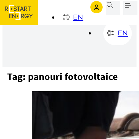
Sari la conținutul principal
Sari la subsol
EN
EN
Tag:
panouri fotovoltaice